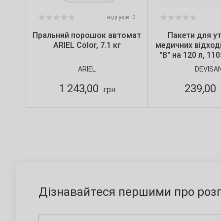
відгуків: 0
Пральний порошок автомат
Пакети для ут
ARIEL Color, 7.1 кг
медичних відході
"B" на 120 л, 11
мкм, червоні (10
ARIEL
DEVISA
Devisa
1 243,00
239,00
грн
Дізнавайтеся першими про розп