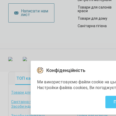
Товари для салонів
Написати нам
краси
лист
Товари для дому
Санітарна гігієна
Конфіденційність
ТОП категорії
ТОП товари
Акційні това
Ми використовуємо файли cookie на ць
Настройки файлів cookies, Ви погоджує
Товари для медзакладів
Фізична дезінфекція т
стерилізація
Санітарна гігієна
Товари для стоматоло
Засоби індивідуального захисту
Остання одиниця
Засоби реабілітації
Голки для ін'єкцій