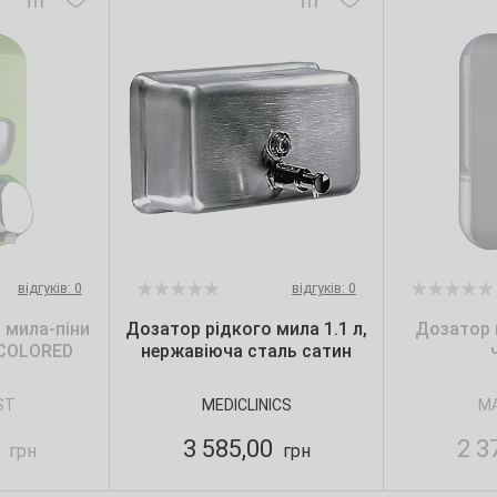
відгуків: 0
відгуків: 0
 мила-піни
Дозатор рідкого мила 1.1 л,
Дозатор м
, COLORED
нержавіюча сталь сатин
ST
MEDICLINICS
MA
0
3 585,00
2 3
грн
грн