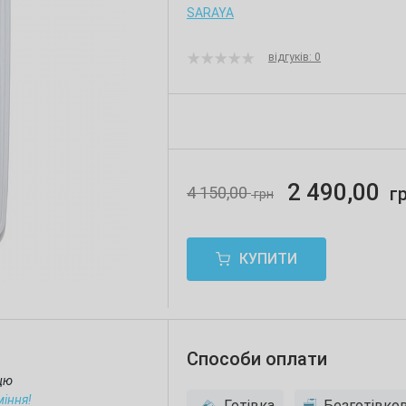
SARAYA
відгуків: 0
2 490,00
4 150,00
г
грн
КУПИТИ
Способи оплати
ицю
міння!
Готівка
Безготівко