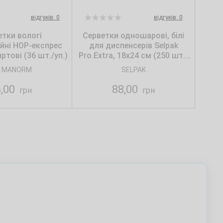
відгуків: 0
відгуків: 0
етки вологі
Серветки одношарові, білі
ійні НОР-експрес
для диспенсерів Selpak
ртові (36 шт./уп.)
Pro.Extra, 18х24 см (250 шт./
уп.)
 MANORM
SELPAK
6,00
88,00
грн
грн