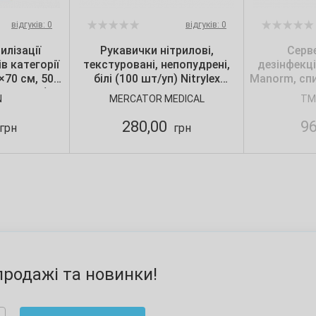
відгуків: 0
відгуків: 0
илізації
Рукавички нітрилові,
Серв
в категорії
текстуровані, непопудрені,
дезінфекц
0×70 см, 50
білі (100 шт/уп) Nitrylex
Manorm, спи
 шт./уп.),
CLASSIC, Mercator, р. S
N
MERCATOR MEDICAL
TM
n
280,00
9
грн
грн
родажі та новинки!