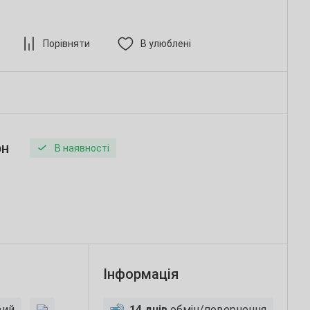
Порівняти
В улюблені
рн
В наявності
Інформація
вий
14 днів
обмін/повернення