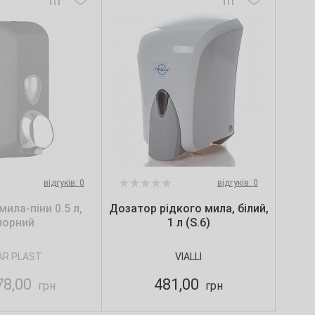
відгуків: 0
відгуків: 0
ила-піни 0.5 л,
Дозатор рідкого мила, білий,
чорний
1 л (S.6)
R PLAST
VIALLI
78,00
481,00
грн
грн