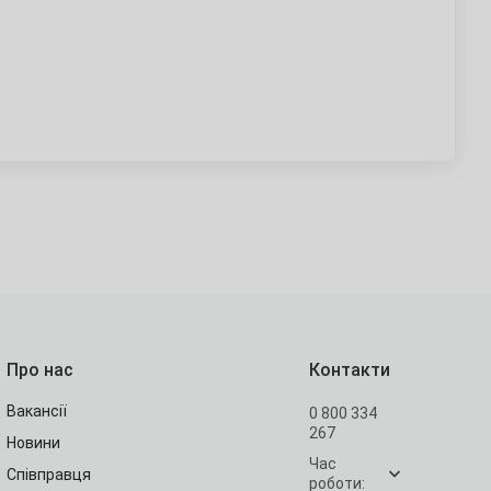
Про нас
Контакти
Вакансії
0 800 334
267
Новини
Час
Співправця
роботи: