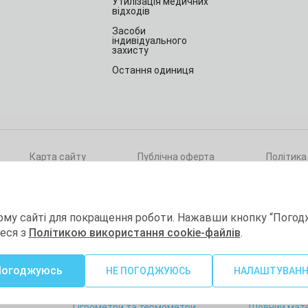
Утилізація медичних
відходів
Засоби
індивідуального
захисту
Остання одиниця
Карта сайту
Публічна оферта
Політика
ри
ому сайті для покращення роботи. Нажавши кнопку “Погод
теся з
Політикою використання cookie-файлів
.
а
Витратні матеріали
Товари для 
Погоджуюсь
гії
Товари для лабораторій
Краса та здо
НЕ ПОГОДЖУЮСЬ
НАЛАШТУВАН
Хімічна дезінфекція та
Діагностичн
стерилізація
Гігрометри та термометри
Шовний мате