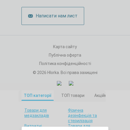
Написати нам лист
Карта сайту
Публічна оферта
Політика конфіденційності
© 2026 Hlorka. Всі права захищені
ТОП категорії
ТОП товари
Акційні товари
Товари для
Фізична
медзакладів
дезінфекція та
стерилізація
Витратні
Товари для