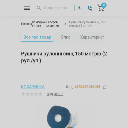
0
Санітарна
Паперові
Рушники рулонні сині, 150
Головна
гігієна
рушники
метрів (2 рул./уп.)
Все про товар
Опис
Характеристики
Від
Рушники рулонні сині, 150 метрів (2
рул./уп.)
КОХАВИНКА
Код:
4820032450156
відгуків: 0