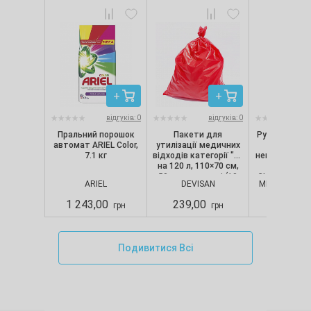
відгуків: 0
відгуків: 0
Пральний порошок
Пакети для
Рукавички ні
автомат ARIEL Color,
утилізації медичних
текстуро
7.1 кг
відходів категорії "B"
непопудрені, 
на 120 л, 110×70 см,
шт/уп) Nit
50 мкм, червоні (10
CLASSIC, Merc
ARIEL
DEVISAN
MERCATOR M
шт./уп.), Devisan
S
1 243,00
239,00
280,00
грн
грн
Подивитися Всі