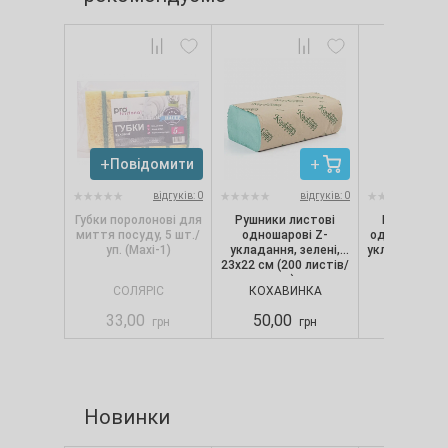
Повідомити
відгуків: 0
відгуків: 0
Губки поролонові для
Рушники листові
Рушники л
миття посуду, 5 шт./
одношарові Z-
одношарові з
уп. (Maxi-1)
укладання, зелені,
укладання О-
23х22 см (200 листів/
шт., 25x2
уп.)
СОЛЯРІС
КОХАВИНКА
КОХАВИ
33,00
50,00
55,00
грн
грн
Новинки