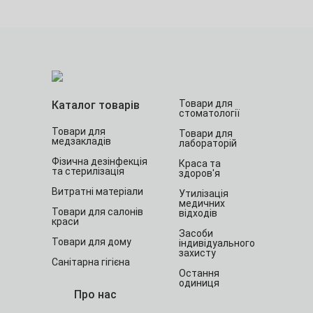
Товари для
Каталог товарів
стоматології
Товари для
Товари для
медзакладів
лабораторій
Фізична дезінфекція
Краса та
та стерилізація
здоров'я
Витратні матеріали
Утилізація
медичних
Товари для салонів
відходів
краси
Засоби
Товари для дому
індивідуального
захисту
Санітарна гігієна
Остання
одиниця
Про нас