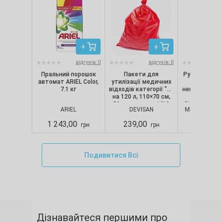
відгуків: 0
відгуків: 0
Пральний порошок
Пакети для
Рукавички ні
автомат ARIEL Color,
утилізації медичних
текстуро
7.1 кг
відходів категорії "B"
непопудрені, 
на 120 л, 110×70 см,
шт/уп) Nit
50 мкм, червоні (10
CLASSIC, Merc
ARIEL
DEVISAN
MERCATOR M
шт./уп.), Devisan
S
1 243,00
239,00
280,00
грн
грн
Подивитися Всі
Дізнавайтеся першими про