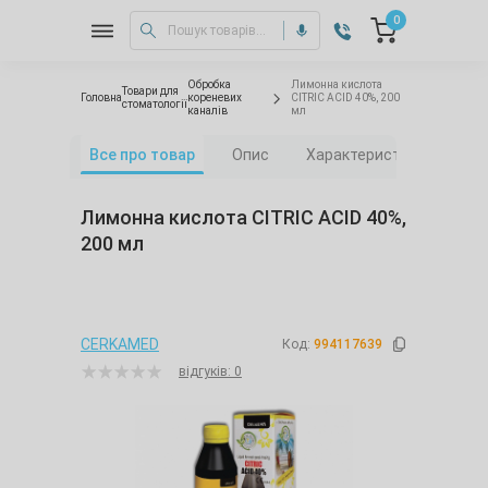
0
Обробка
Лимонна кислота
Товари для
Головна
кореневих
CITRIC ACID 40%, 200
стоматології
каналів
мл
Все про товар
Опис
Характеристики
Від
Лимонна кислота CITRIC ACID 40%,
200 мл
CERKAMED
Код:
994117639
відгуків: 0