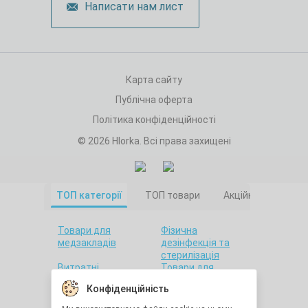
Написати нам лист
Карта сайту
Публічна оферта
Політика конфіденційності
© 2026 Hlorka. Всі права захищені
ТОП категорії
ТОП товари
Акційні товари
Товари для
Фізична
медзакладів
дезінфекція та
стерилізація
Витратні
Товари для
матеріали
салонів краси
Конфіденційність
Товари для дому
Санітарна гігієна
Товари для
Товари для