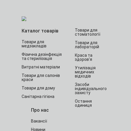
Товари для
Каталог товарів
стоматології
Товари для
Товари для
медзакладів
лабораторій
Фізична дезінфекція
Краса та
та стерилізація
здоров'я
Витратні матеріали
Утилізація
медичних
Товари для салонів
відходів
краси
Засоби
Товари для дому
індивідуального
захисту
Санітарна гігієна
Остання
одиниця
Про нас
Вакансії
Новини