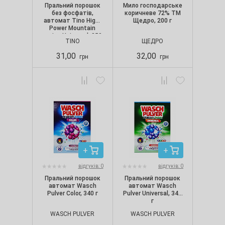
Пральний порошок
Мило господарське
без фосфатів,
коричневе 72% ТМ
автомат Tino High-
Щедро, 200 г
Power Mountain
spring Universal, 350
TINO
ЩЕДРО
г
31,00
32,00
грн
грн
відгуків: 0
відгуків: 0
Пральний порошок
Пральний порошок
автомат Wasch
автомат Wasch
Pulver Color, 340 г
Pulver Universal, 340
г
WASCH PULVER
WASCH PULVER