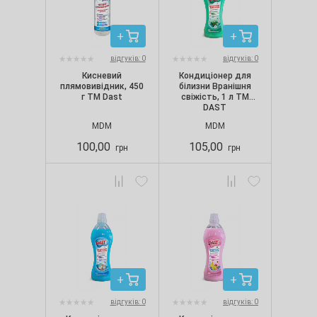
відгуків: 0
відгуків: 0
Кисневий
Кондиціонер для
плямовивідник, 450
білизни Вранішня
г TM Dast
свіжість, 1 л ТМ
DAST
MDM
MDM
100,00
105,00
грн
грн
відгуків: 0
відгуків: 0