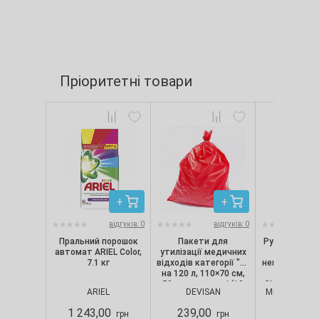
Пріоритетні товари
відгуків: 0
відгуків: 0
Пральний порошок
Пакети для
Рукавички ні
автомат ARIEL Color,
утилізації медичних
текстуро
7.1 кг
відходів категорії "B"
непопудрені, 
на 120 л, 110×70 см,
шт/уп) Nit
50 мкм, червоні (10
CLASSIC, Merc
ARIEL
DEVISAN
MERCATOR M
шт./уп.), Devisan
S
1 243,00
239,00
280,00
грн
грн