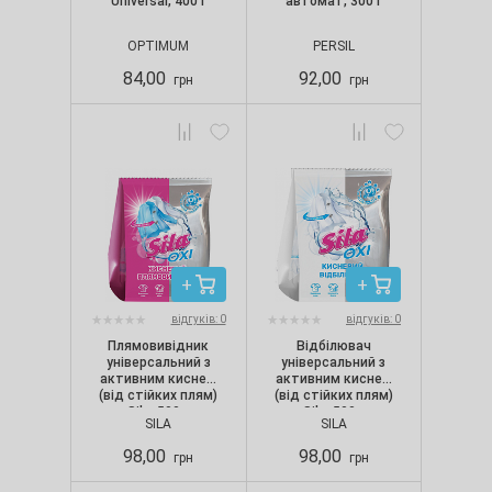
Universal, 400 г
автомат, 300 г
OPTIMUM
PERSIL
84,00
92,00
грн
грн
відгуків: 0
відгуків: 0
Плямовивідник
Відбілювач
універсальний з
універсальний з
активним киснем
активним киснем
(від стійких плям)
(від стійких плям)
Sila, 500 г
Sila, 500 г
SILA
SILA
98,00
98,00
грн
грн