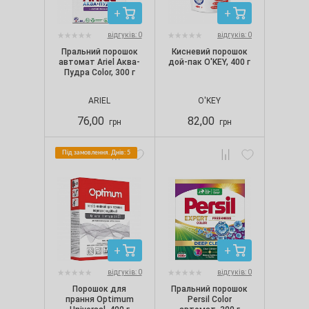
відгуків: 0
відгуків: 0
Пральний порошок
Кисневий порошок
автомат Ariel Аква-
дой-пак O'KEY, 400 г
Пудра Color, 300 г
ARIEL
O'KEY
76,00
82,00
грн
грн
Під замовлення. Днів: 5
відгуків: 0
відгуків: 0
Порошок для
Пральний порошок
прання Optimum
Persil Color