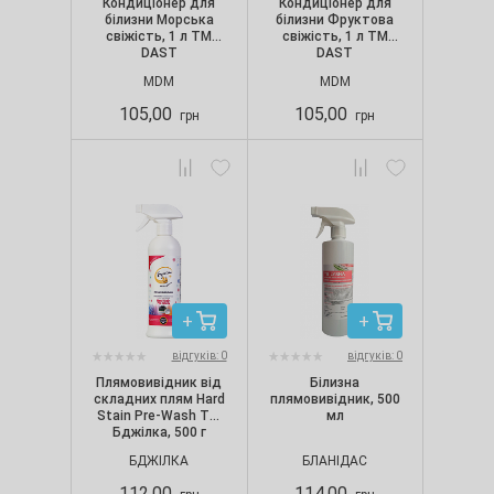
Кондиціонер для
Кондиціонер для
білизни Морська
білизни Фруктова
свіжість, 1 л ТМ
свіжість, 1 л ТМ
DAST
DAST
MDM
MDM
105,00
105,00
грн
грн
відгуків: 0
відгуків: 0
Плямовивідник від
Білизна
складних плям Hard
плямовивідник, 500
Stain Pre-Wash ТМ
мл
Бджілка, 500 г
БДЖІЛКА
БЛАНІДАС
112,00
114,00