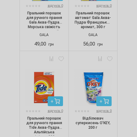
відгуків: 0
відгуків: 0
Пральний порошок
Пральний порошок
для ручного прання
автомат Gala Аква-
Gala Аква-Пудра
Пудра Французький
Морська свіжість
аромат, 300 г
для кольорової
GALA
GALA
білизни, 300 г
49,00
56,00
грн
грн
відгуків: 0
відгуків: 0
Пральний порошок
Відбілювач
для ручного прання
суперкисень O'KEY,
Tide Аква-Пудра
200 г
Альпійська
свіжість, 300 г