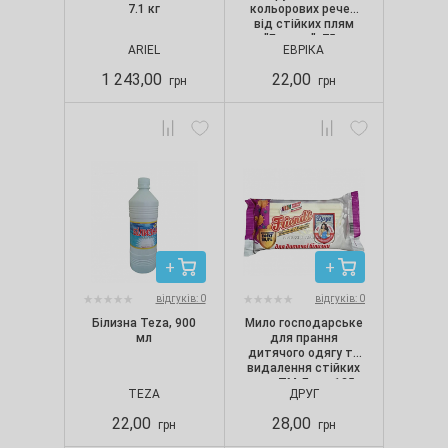
7.1 кг
кольорових речей
від стійких плям
"Еврика", 75 г
ARIEL
ЕВРІКА
1 243,00
22,00
грн
грн
відгуків: 0
відгуків: 0
Білизна Teza, 900
Мило господарське
мл
для прання
дитячого одягу та
видалення стійких
плям ТМ Друг, 125 г
TEZA
ДРУГ
22,00
28,00
грн
грн