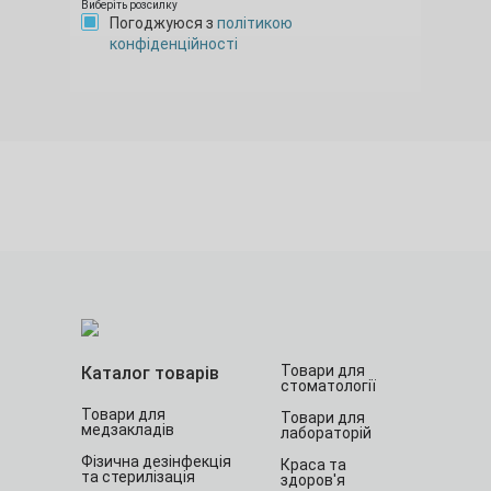
Виберіть розсилку
Погоджуюся з
політикою
конфіденційності
Товари для
Каталог товарів
стоматології
Товари для
Товари для
медзакладів
лабораторій
Фізична дезінфекція
Краса та
та стерилізація
здоров'я