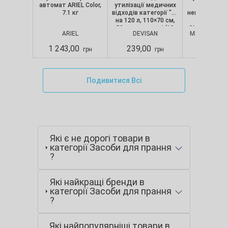
автомат ARIEL Color,
утилізації медичних
текстуро
7.1 кг
відходів категорії "B"
непопудрені, 
на 120 л, 110×70 см,
шт/уп) Nit
50 мкм, червоні (10
CLASSIC, Merc
ARIEL
DEVISAN
MERCATOR M
шт./уп.), Devisan
S
1 243,00
239,00
280,00
грн
грн
Подивитися Всі
Які є не дорогі товари в
категорії Засоби для прання
?
Які найкращі бренди в
категорії Засоби для прання
?
Які найпопулярніші товари в