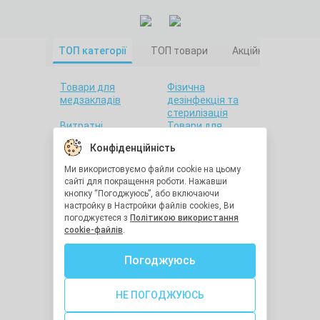
ТОП категорії
ТОП товари
Акційні товари
Товари для
Фізична
медзакладів
дезінфекція та
стерилізація
Витратні
Товари для
матеріали
салонів краси
Конфіденційність
Товари для дому
Санітарна гігієна
Товари для
Товари для
Ми використовуємо файли cookie на цьому
стоматології
лабораторій
сайті для покращення роботи. Нажавши
Краса та здоров'я
Утилізація
кнопку “Погоджуюсь”, або включаючи
медичних відходів
настройку в Настройки файлів cookies, Ви
Засоби
Остання одиниця
погоджуєтеся з
Політикою використання
індивідуального
cookie-файлів
.
захисту
Хімічна
Діагностичне
Погоджуюсь
дезінфекція та
обладнання
стерилізація
Медична техніка
Засоби реабілітації
НЕ ПОГОДЖУЮСЬ
Голки для ін'єкцій
Гігрометри та
термометри