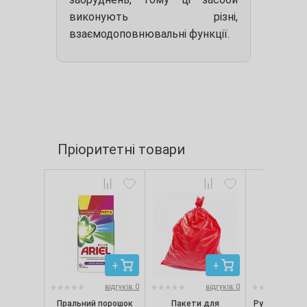
виконують різні,
взаємодоповнювальні функції.
Пріоритетні товари
відгуків: 0
відгуків: 0
Пральний порошок
Пакети для
Рукавички ні