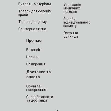
Витратні матеріали
Утилізація
медичних
Товари для салонів
відходів
краси
Засоби
Товари для дому
індивідуального
захисту
Санітарна гігієна
Остання
одиниця
Про нас
Вакансії
Новини
Співправця
Доставка та
оплата
Обмін та
повернення
Способи оплати
та доставки