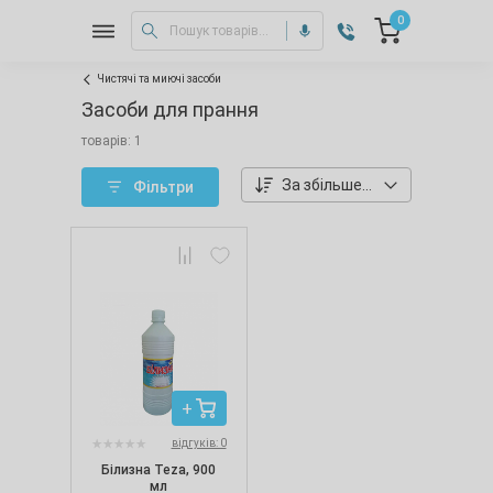
0
Чистячі та миючі засоби
Засоби для прання
товарів: 1
За збільшенням ціни
Фільтри
відгуків: 0
Білизна Teza, 900
мл