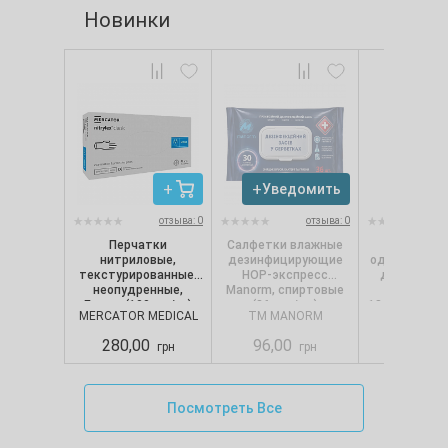
Новинки
Уведомить
Увед
отзыва: 0
отзыва: 0
Перчатки
Салфетки влажные
Салфет
нитриловые,
дезинфицирующие
однослойные
текстурированные,
НОР-экспресс
для диспе
неопудренные,
Manorm, спиртовые
Selpak Pro.
Белые (100 шт/уп)
(36 шт./уп.)
18х24 см (250
MERCATOR MEDICAL
TM MANORM
SELPA
Nitrylex CLASSIC,
Mercator, р. М
280,00
96,00
88,00
грн
грн
Посмотреть Все