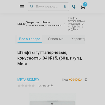
0
Штифты
гуттаперчевые,
Товары для
Штифты
Главная
конусность .04
стоматологии
внутриканальные
№15, (60 шт./
уп.), Meta
Все о товаре
Описание
Характеристики
Штифты гуттаперчевые,
конусность .04 №15, (60 шт./уп.),
Meta
META BIOMED
Код:
90049024
отзывов: 0