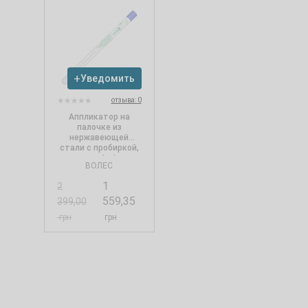
Уведомить
отзыва: 0
Аппликатор на
палочке из
нержавеющей
стали с пробиркой,
среда Amies
ВОЛЕС
(хлопок,
стерильный) (100
1
2
шт./уп.)
559,35
399,00
грн
грн