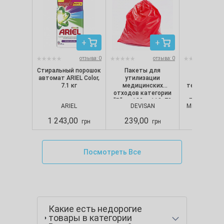
отзыва: 0
отзыва: 0
Стиральный порошок
Пакеты для
Перчат
автомат ARIEL Color,
утилизации
нитрило
7.1 кг
медицинских
текстуриро
отходов категории
неопудре
"B" на 120 л, 110х70
Белые (100 
ARIEL
DEVISAN
MERCATOR M
см, 50 мкм, красные
Nitrylex CL
(10 шт./уп.), Devisan
Mercator,
1 243,00
239,00
280,00
грн
грн
Посмотреть Все
Какие есть недорогие
товары в категории