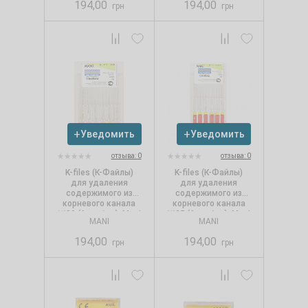
194,00
194,00
грн
грн
Уведомить
Уведомить
отзыва: 0
отзыва: 0
K-files (К-Файлы)
K-files (К-Файлы)
для удаления
для удаления
содержимого из
содержимого из
корневого канала
корневого канала
№30 (6 шт./уп.), Mani
№25 (6 шт./уп.), Mani
MANI
MANI
194,00
194,00
грн
грн