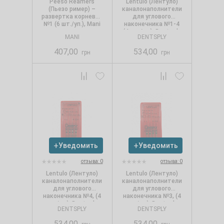
Peeso Reamers
Lentulo (Лентуло)
(Пьезо ример) –
каналонаполнители
развертка корневая
для углового
№1 (6 шт./уп.), Mani
наконечника №1-4
(4 шт./уп.), Dentsply
MANI
DENTSPLY
407,00
534,00
грн
грн
Уведомить
Уведомить
отзыва: 0
отзыва: 0
Lentulo (Лентуло)
Lentulo (Лентуло)
каналонаполнители
каналонаполнители
для углового
для углового
наконечника №4, (4
наконечника №3, (4
шт./уп.), Dentsply
шт./уп.), Dentsply
DENTSPLY
DENTSPLY
534,00
534,00