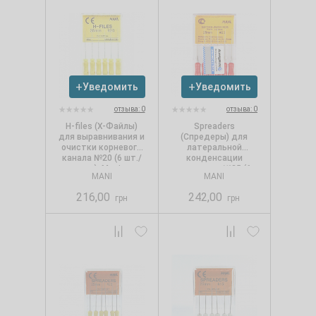
Уведомить
Уведомить
отзыва: 0
отзыва: 0
Н-files (Х-Файлы)
Spreaders
для выравнивания и
(Спредеры) для
очистки корневого
латеральной
канала №20 (6 шт./
конденсации
уп.), Mani
гутаперчи №25 (6
MANI
MANI
шт./уп.), Mani
216,00
242,00
грн
грн