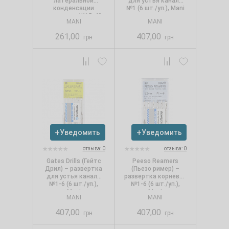
латеральной
для устья канала
конденсации
№1 (6 шт./уп.), Mani
гутаперчи №15-40
MANI
MANI
(6 шт./уп.), Mani
261,00
407,00
грн
грн
Уведомить
Уведомить
отзыва: 0
отзыва: 0
Gates Drills (Гейтс
Peeso Reamers
Дрил) – развертка
(Пьезо ример) –
для устья канала
развертка корневая
№1-6 (6 шт./уп.),
№1-6 (6 шт./уп.),
Mani
Mani
MANI
MANI
407,00
407,00
грн
грн