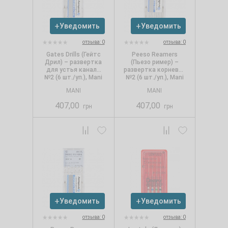
Уведомить
Уведомить
отзыва: 0
отзыва: 0
Gates Drills (Гейтс
Peeso Reamers
Дрил) – развертка
(Пьезо ример) –
для устья канала
развертка корневая
№2 (6 шт./уп.), Mani
№2 (6 шт./уп.), Mani
MANI
MANI
407,00
407,00
грн
грн
Уведомить
Уведомить
отзыва: 0
отзыва: 0