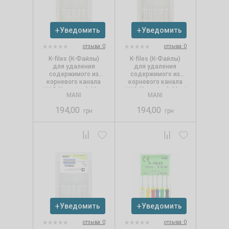
Уведомить
Уведомить
отзыва: 0
отзыва: 0
K-files (К-Файлы)
K-files (К-Файлы)
для удаления
для удаления
содержимого из
содержимого из
корневого канала
корневого канала
№15 (6 шт./уп.), Mani
№10 (6 шт./уп.), Mani
MANI
MANI
194,00
194,00
грн
грн
Уведомить
Уведомить
отзыва: 0
отзыва: 0