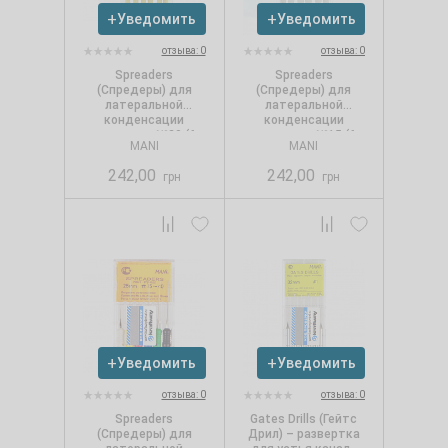
Уведомить
Уведомить
отзыва: 0
отзыва: 0
Spreaders
Spreaders
(Спредеры) для
(Спредеры) для
латеральной
латеральной
конденсации
конденсации
гутаперчи №20 (6
гутаперчи №15 (6
MANI
MANI
шт./уп.), Mani
шт./уп.), Mani
242,00
242,00
грн
грн
Уведомить
Уведомить
отзыва: 0
отзыва: 0
Spreaders
Gates Drills (Гейтс
(Спредеры) для
Дрил) – развертка