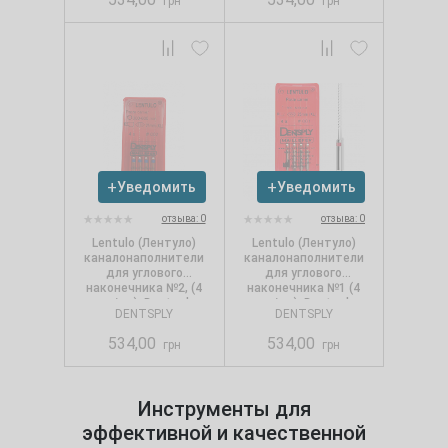
грн
грн
Уведомить
Уведомить
отзыва: 0
отзыва: 0
Lentulo (Лентуло)
Lentulo (Лентуло)
каналонаполнители
каналонаполнители
для углового
для углового
наконечника №2, (4
наконечника №1 (4
шт./уп.), Dentsply
шт./уп.), Dentsply
DENTSPLY
DENTSPLY
534,00
534,00
грн
грн
Инструменты для
эффективной и качественной