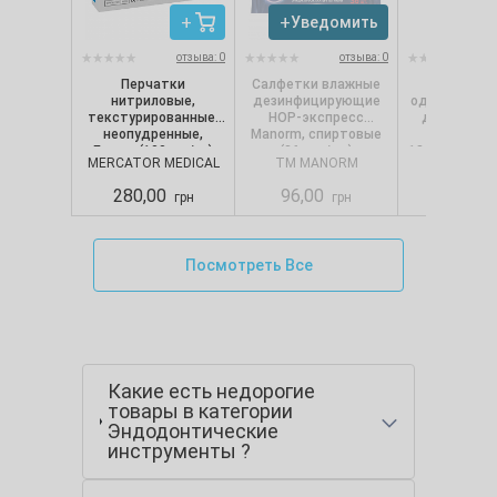
Уведомить
Увед
отзыва: 0
отзыва: 0
Перчатки
Салфетки влажные
Салфет
нитриловые,
дезинфицирующие
однослойные
текстурированные,
НОР-экспресс
для диспе
неопудренные,
Manorm, спиртовые
Selpak Pro.
Белые (100 шт/уп)
(36 шт./уп.)
18х24 см (250
MERCATOR MEDICAL
TM MANORM
SELPA
Nitrylex CLASSIC,
Mercator, р. М
280,00
96,00
88,00
грн
грн
Посмотреть Все
Какие есть недорогие
товары в категории
Эндодонтические
инструменты ?