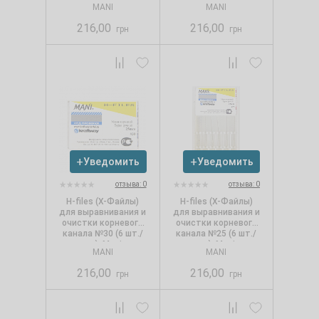
MANI
MANI
216,00
216,00
грн
грн
Уведомить
Уведомить
отзыва: 0
отзыва: 0
Н-files (Х-Файлы)
Н-files (Х-Файлы)
для выравнивания и
для выравнивания и
очистки корневого
очистки корневого
канала №30 (6 шт./
канала №25 (6 шт./
уп.), Mani
уп.), Mani
MANI
MANI
216,00
216,00
грн
грн