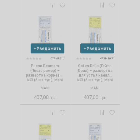
Уведомить
Уведомить
отзыва: 0
отзыва: 0
Peeso Reamers
Gates Drills (Гейтс
(Пьезо ример) –
Дрил) – развертка
развертка корневая
для устья канала
№3 (6 шт./уп.), Mani
№3 (6 шт./уп.), Mani
MANI
MANI
407,00
407,00
грн
грн