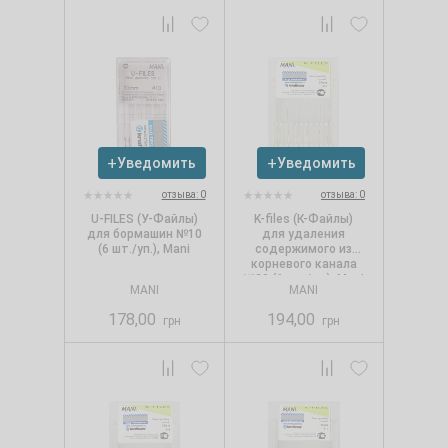
Уведомить
Уведомить
отзыва: 0
отзыва: 0
U-FILES (У-Файлы)
K-files (К-Файлы)
для бормашин №10
для удаления
(6 шт./уп.), Mani
содержимого из
корневого канала
№20 (6 шт./уп.), Mani
MANI
MANI
178,00
194,00
грн
грн