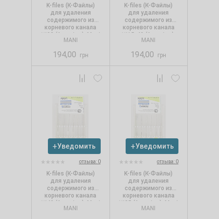
K-files (К-Файлы)
K-files (К-Файлы)
для удаления
для удаления
содержимого из
содержимого из
корневого канала
корневого канала
№08 (6 шт./уп.), Mani
№15-40 (6 шт./уп.),
MANI
MANI
Mani
194,00
194,00
грн
грн
Уведомить
Уведомить
отзыва: 0
отзыва: 0
K-files (К-Файлы)
K-files (К-Файлы)
для удаления
для удаления
содержимого из
содержимого из
корневого канала
корневого канала
№40 (6 шт./уп.), Mani
№35 (6 шт./уп.), Mani
MANI
MANI