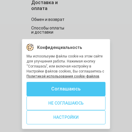
Доставка и
оплата
Обмен и возврат
Способы оплаты
и доставки
Контакты
Конфиденциальность
Мы испоользуем файлы cookie на этом сайте
0 800 334 267
для улучшения работы. Нажимая кнопку
Время работы:
“Соглашась”, или включая настройку в
Настройки файлов cookies, Вы соглашаетесь с
Обратный звонок
Политикой использования cookie-файлов
.
Соглашаюсь
НЕ СОГЛАШАЮСЬ
Написать нам письмо
НАСТРОЙКИ