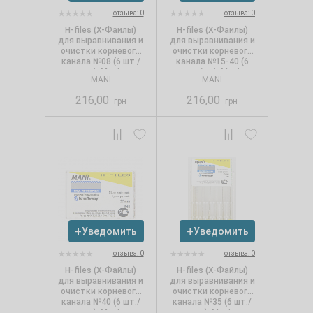
отзыва: 0
отзыва: 0
Н-files (Х-Файлы)
Н-files (Х-Файлы)
для выравнивания и
для выравнивания и
очистки корневого
очистки корневого
канала №08 (6 шт./
канала №15-40 (6
уп.), Mani
шт./уп.), Mani
MANI
MANI
216,00
216,00
грн
грн
Уведомить
Уведомить
отзыва: 0
отзыва: 0
Н-files (Х-Файлы)
Н-files (Х-Файлы)
для выравнивания и
для выравнивания и
очистки корневого
очистки корневого
канала №40 (6 шт./
канала №35 (6 шт./
уп.), Mani
уп.), Mani