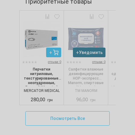
Приоритетные товары
Уведомить
Увед
отзыва: 0
отзыва: 0
Перчатки
Салфетки влажные
Салфет
нитриловые,
дезинфицирующие
однослойные
текстурированные,
НОР-экспресс
для диспе
неопудренные,
Manorm, спиртовые
Selpak Pro.
Белые (100 шт/уп)
(36 шт./уп.)
18х24 см (250
MERCATOR MEDICAL
TM MANORM
SELPA
Nitrylex CLASSIC,
Mercator, р. М
280,00
96,00
88,00
грн
грн
Посмотреть Все