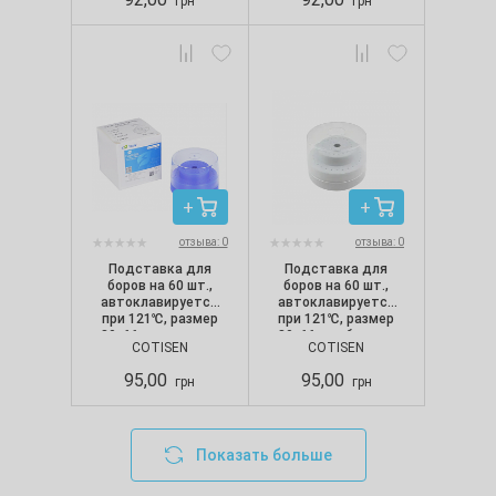
грн
грн
отзыва: 0
отзыва: 0
Подставка для
Подставка для
боров на 60 шт.,
боров на 60 шт.,
автоклавируется
автоклавируется
при 121℃, размер
при 121℃, размер
89х66 мм, синяя с
89х66 мм, белая с
COTISEN
COTISEN
прозрачной
прозрачной
крышкой
крышкой
95,00
95,00
грн
грн
Показать больше