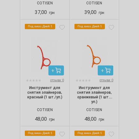
COTISEN
COTISEN
длинная (5 шт./уп.)
37,00
39,00
грн
грн
Под заказ. Дней: 1
Под заказ. Дней: 1
отзыва: 0
отзыва: 0
Инструмент для
Инструмент для
снятия элайнеров,
снятия элайнеров,
красный (1 шт./уп.)
оранжевый (1 шт./
уп.)
COTISEN
COTISEN
48,00
48,00
грн
грн
Под заказ. Дней: 1
Под заказ. Дней: 1