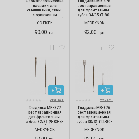
Стоматологические
Гладилка MR-878
насадки для
реставрационная
смешивания, синие
для фронтальных
с оранжевым
зубов 34/35 (7-80-
ротором (10 шт./уп.)
2.5-9)
COTISEN
MEDRYNOK
90,00
92,00
грн
грн
отзыва: 0
отзыва: 0
Гладилка MR-877
Гладилка MR-876
реставрационная
реставрационная
для фронтальных
для фронтальных
зубов 32/33 (9-80-4-
зубов 30/31 (12-80-
8)
4-8)
MEDRYNOK
MEDRYNOK
92,00
92,00