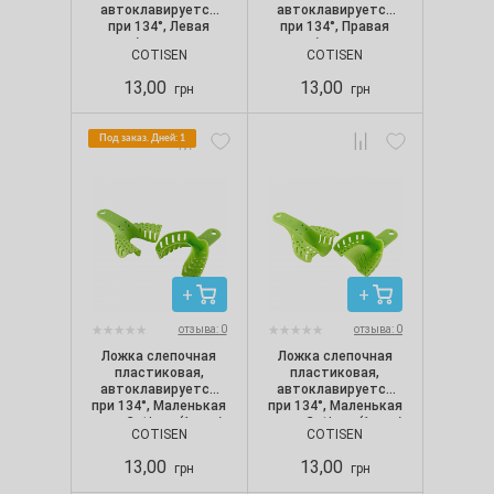
автоклавируется
автоклавируется
при 134°, Левая
при 134°, Правая
верх/правая низ,
верх/левая низ,
COTISEN
COTISEN
Cotisen (1 шт./уп.)
Cotisen (1 шт./уп.)
13,00
13,00
грн
грн
Под заказ. Дней: 1
отзыва: 0
отзыва: 0
Ложка слепочная
Ложка слепочная
пластиковая,
пластиковая,
автоклавируется
автоклавируется
при 134°, Маленькая
при 134°, Маленькая
низ, Cotisen (1 шт./
верх, Cotisen (1 шт./
COTISEN
COTISEN
уп.)
уп.)
13,00
13,00
грн
грн