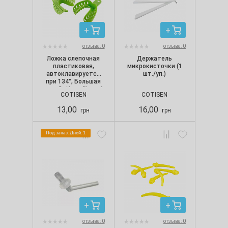
отзыва: 0
отзыва: 0
Ложка слепочная
Держатель
пластиковая,
микрокисточки (1
автоклавируется
шт./уп.)
при 134°, Большая
низ, Cotisen (1 шт./
COTISEN
COTISEN
уп.)
13,00
16,00
грн
грн
Под заказ. Дней: 1
отзыва: 0
отзыва: 0