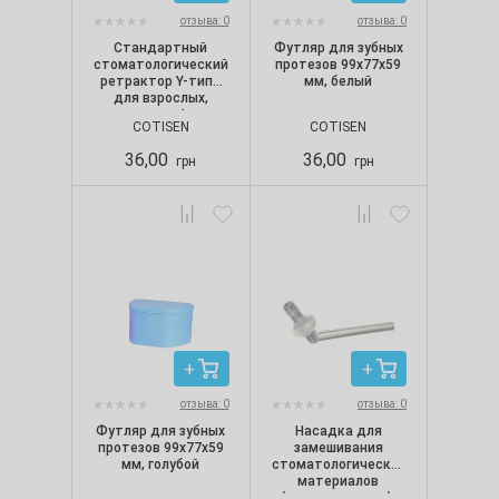
отзыва: 0
отзыва: 0
Стандартный
Футляр для зубных
стоматологический
протезов 99х77х59
ретрактор Y-типа
мм, белый
для взрослых,
размер L,
COTISEN
COTISEN
прозрачный
36,00
36,00
грн
грн
отзыва: 0
отзыва: 0
Футляр для зубных
Насадка для
протезов 99х77х59
замешивания
мм, голубой
стоматологических
материалов
(интраоральная),