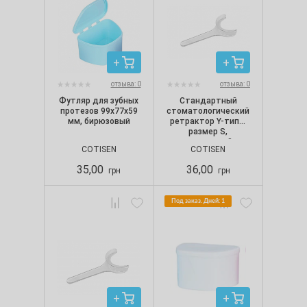
отзыва: 0
отзыва: 0
Футляр для зубных
Стандартный
протезов 99х77х59
стоматологический
мм, бирюзовый
ретрактор Y-типа,
размер S,
прозрачный
COTISEN
COTISEN
35,00
36,00
грн
грн
Под заказ. Дней: 1