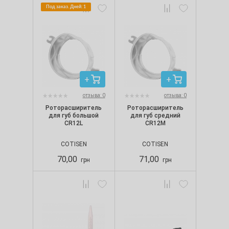
Под заказ. Дней: 1
отзыва: 0
отзыва: 0
Роторасширитель
Роторасширитель
для губ большой
для губ средний
CR12L
CR12М
COTISEN
COTISEN
70,00
71,00
грн
грн