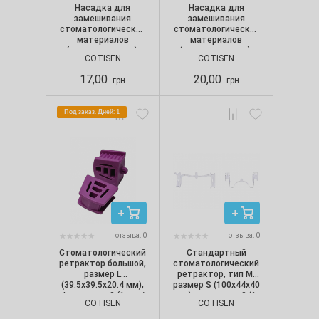
Насадка для
Насадка для
замешивания
замешивания
стоматологических
стоматологических
материалов
материалов
(интраоральная),
(интраоральная),
COTISEN
COTISEN
маленькая (5 шт./
желтая (5 шт./уп.)
уп.)
17,00
20,00
грн
грн
Под заказ. Дней: 1
отзыва: 0
отзыва: 0
Стоматологический
Стандартный
ретрактор большой,
стоматологический
размер L
ретрактор, тип М,
(39.5х39.5х20.4 мм),
размер S (100х44х40
фиолетовый (1 шт./
мм), прозрачный (1
COTISEN
COTISEN
уп.)
шт./уп.)