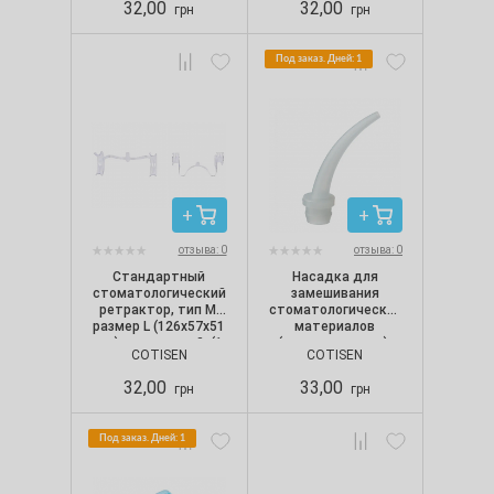
32,00
32,00
грн
грн
Под заказ. Дней: 1
отзыва: 0
отзыва: 0
Стандартный
Насадка для
стоматологический
замешивания
ретрактор, тип М,
стоматологических
размер L (126х57х51
материалов
мм), прозрачный, (1
(интраоральная),
COTISEN
COTISEN
шт./уп.)
белая (5 шт./уп.)
32,00
33,00
грн
грн
Под заказ. Дней: 1