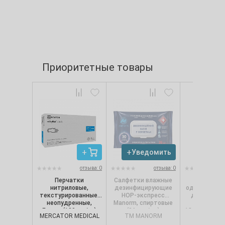
Приоритетные товары
Уведомить
Увед
отзыва: 0
отзыва: 0
Перчатки
Салфетки влажные
Салфет
нитриловые,
дезинфицирующие
однослойные
текстурированные,
НОР-экспресс
для диспе
неопудренные,
Manorm, спиртовые
Selpak Pro.
Белые (100 шт/уп)
(36 шт./уп.)
18х24 см (250
MERCATOR MEDICAL
TM MANORM
SELPA
Nitrylex CLASSIC,