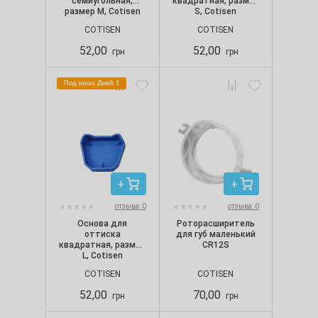
семиугольная,
квадратная, размер
размер M, Cotisen
S, Cotisen
COTISEN
COTISEN
52,00
52,00
грн
грн
Под заказ. Дней: 1
отзыва: 0
отзыва: 0
Основа для
Роторасширитель
оттиска
для губ маленький
квадратная, размер
CR12S
L, Cotisen
COTISEN
COTISEN
52,00
70,00
грн
грн