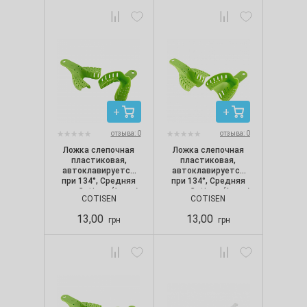
отзыва: 0
отзыва: 0
Ложка слепочная
Ложка слепочная
пластиковая,
пластиковая,
автоклавируется
автоклавируется
при 134°, Средняя
при 134°, Средняя
низ, Cotisen (1 шт./
верх, Cotisen (1 шт./
COTISEN
COTISEN
уп.)
уп.)
13,00
13,00
грн
грн