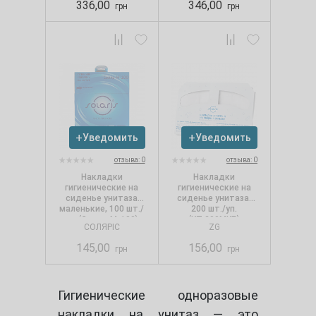
336,00
346,00
грн
грн
Уведомить
Уведомить
отзыва: 0
отзыва: 0
Накладки
Накладки
гигиенические на
гигиенические на
сиденье унитаза
сиденье унитаза,
маленькие, 100 шт./
200 шт./уп.
уп. (Соляр-М-100)
(КТ-200МКБ)
СОЛЯРІС
ZG
145,00
156,00
грн
грн
Гигиенические одноразовые
накладки на унитаз — это