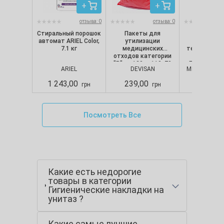
отзыва: 0
отзыва: 0
Стиральный порошок
Пакеты для
Перчат
автомат ARIEL Color,
утилизации
нитрило
7.1 кг
медицинских
текстуриро
отходов категории
неопудре
"B" на 120 л, 110х70
Белые (100 
ARIEL
DEVISAN
MERCATOR M
см, 50 мкм, красные
Nitrylex CL
(10 шт./уп.), Devisan
Mercator,
1 243,00
239,00
280,00
грн
грн
Посмотреть Все
Какие есть недорогие
товары в категории
Гигиенические накладки на
унитаз ?
Какие самые лучшие