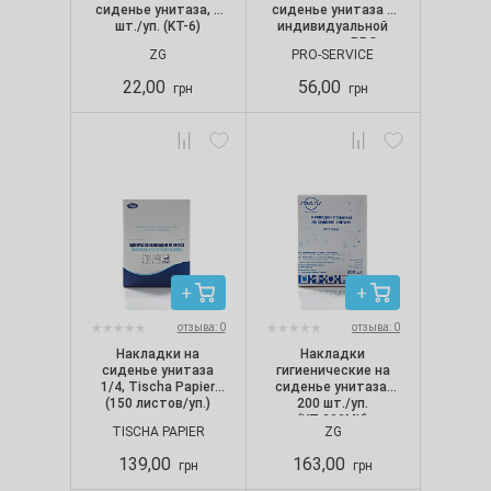
сиденье унитаза, 6
сиденье унитаза в
шт./уп. (KT-6)
индивидуальной
упаковке PRO
ZG
PRO-SERVICE
service Premium (10
шт./уп.)
22,00
56,00
грн
грн
отзыва: 0
отзыва: 0
Накладки на
Накладки
сиденье унитаза
гигиенические на
1/4, Tischa Papier
сиденье унитаза,
(150 листов/уп.)
200 шт./уп.
(КТ-200МК)
TISCHA PAPIER
ZG
139,00
163,00
грн
грн