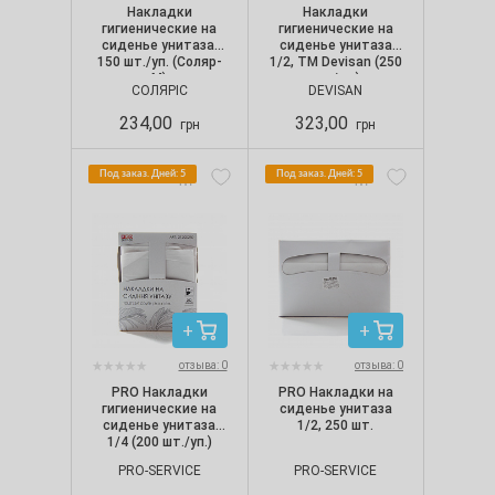
Накладки
Накладки
гигиенические на
гигиенические на
сиденье унитаза,
сиденье унитаза
150 шт./уп. (Соляр-
1/2, ТМ Devisan (250
М)
шт./уп.)
СОЛЯРІС
DEVISAN
234,00
323,00
грн
грн
Под заказ. Дней: 5
Под заказ. Дней: 5
отзыва: 0
отзыва: 0
PRO Накладки
PRO Накладки на
гигиенические на
сиденье унитаза
сиденье унитаза
1/2, 250 шт.
1/4 (200 шт./уп.)
PRO-SERVICE
PRO-SERVICE