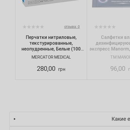
отзыва: 0
Перчатки нитриловые,
Салфетки в
текстурированные,
дезинфицирую
неопудренные, Белые (100
экспресс Manorm
шт/уп) Nitrylex CLASSIC,
(36 шт./у
MERCATOR MEDICAL
TM MANO
Mercator, р. М
280,00
96,00
грн
г
Какие е