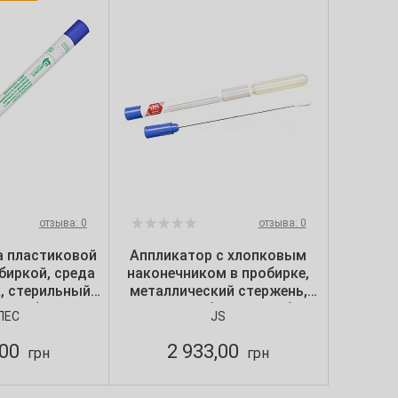
отзыва: 0
отзыва: 0
а пластиковой
Аппликатор с хлопковым
биркой, среда
наконечником в пробирке,
, стерильный)
металлический стержень,
т./уп.)
среда Amies (100 шт./уп.), JS
ЛЕС
JS
,00
2 933,00
грн
грн