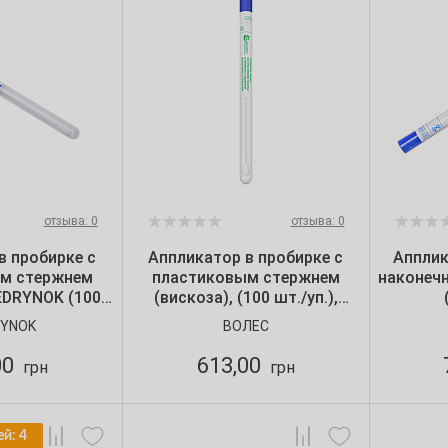
отзыва: 0
отзыва: 0
в пробирке с
Аппликатор в пробирке с
Апплик
м стержнем
пластиковым стержнем
наконечн
EDRYNOK (100
(вискоза), (100 шт./уп.),
 МіNLD601
Волес
YNOK
ВОЛЕС
00
613,00
грн
грн
ей: 4