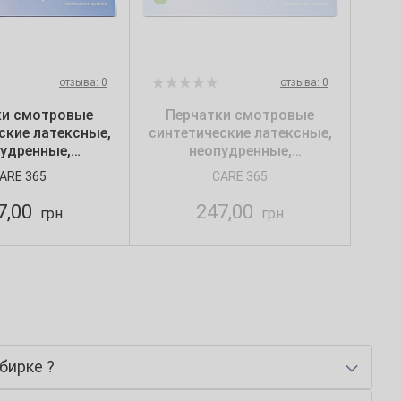
отзыва: 0
отзыва: 0
ки смотровые
Перчатки смотровые
ские латексные,
синтетические латексные,
удренные,
неопудренные,
ированные ТМ
текстурированные ТМ
ARE 365
CARE 365
М (100 шт./уп.)
Care365, S (100 шт./уп.)
7,00
247,00
грн
грн
бирке ?