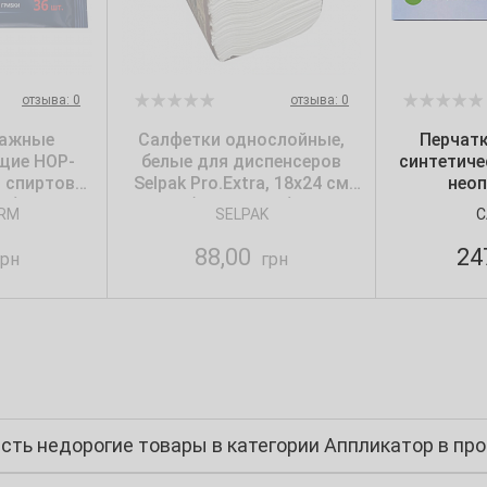
отзыва: 0
отзыва: 0
лажные
Салфетки однослойные,
Перчат
щие НОР-
белые для диспенсеров
синтетиче
, спиртовые
Selpak Pro.Extra, 18х24 см
неоп
п.)
(250 шт./уп.)
текстур
RM
SELPAK
C
Care365, 
88,00
24
рн
грн
сть недорогие товары в категории Аппликатор в про