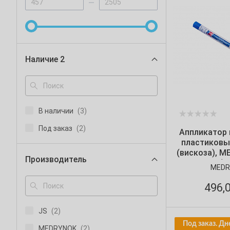
Наличие 2
В наличии
(3)
Под заказ
(2)
Аппликатор 
пластиковы
(вискоза), M
Производитель
шт./уп.)
MEDR
496,
JS
(2)
Под заказ. Дн
MEDRYNOK
(2)