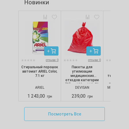
Новинки
отзыва: 0
отзыва: 0
Стиральный порошок
Пакеты для
Перчат
автомат ARIEL Color,
утилизации
нитрило
7.1 кг
медицинских
текстуриро
отходов категории
неопудре
"B" на 120 л, 110х70
Белые (100 
ARIEL
DEVISAN
MERCATOR M
см, 50 мкм, красные
Nitrylex CL
(10 шт./уп.), Devisan
Mercator,
1 243,00
239,00
280,00
грн
грн
Посмотреть Все