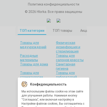
Политика конфиденциальности
© 2026 Hlorka. Все права защищены
ТОП категории
ТОП товары
Акционные това
Товары для
Физическая
медучреждений
дезинфекция и
стерилизация
Расходные
Товары для
материалы
салонов красоты
Товары для дома
Санитарная
гигиена
Товары для
Товары для
стоматологии
лабораторий
Красота и
Утилизация
Конфиденциальность
здоровье
медицинских
отходов
Мы испоользуем файлы cookie на этом сайте
Средства
Последняя
для улучшения работы. Нажимая кнопку
индивидуальной
единица
“Соглашась”, или включая настройку в
защиты
Настройки файлов cookies, Вы соглашаетесь с