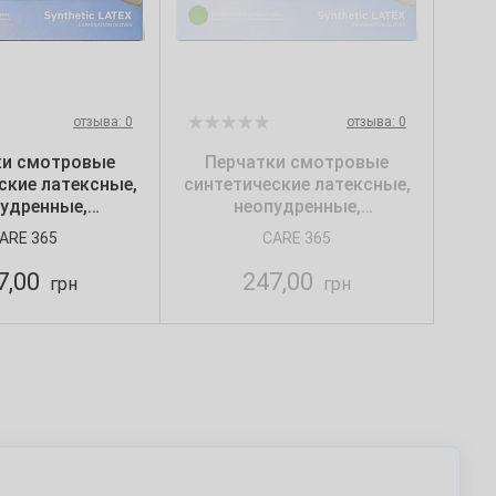
отзыва: 0
отзыва: 0
ки смотровые
Перчатки смотровые
ские латексные,
синтетические латексные,
удренные,
неопудренные,
ированные ТМ
текстурированные ТМ
ARE 365
CARE 365
М (100 шт./уп.)
Care365, S (100 шт./уп.)
7,00
247,00
грн
грн