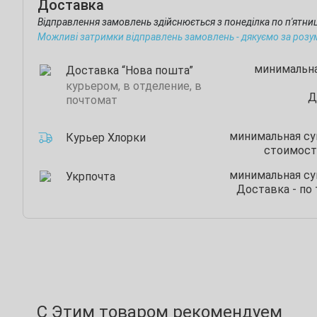
Доставка
Відправлення замовлень здійснюється з понеділка по п'ятн
Можливі затримки відправлень замовлень - дякуємо за розу
минимальна
Доставка “Нова пошта”
курьером, в отделение, в
Д
почтомат
минимальная сум
Курьер Хлорки
стоимость
минимальная сум
Укрпочта
Доставка - по
С Этим товаром рекомендуем