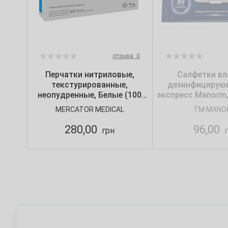
отзыва: 0
Перчатки нитриловые,
Салфетки в
текстурированные,
дезинфицирую
неопудренные, Белые (100
экспресс Manorm
шт/уп) Nitrylex CLASSIC,
(36 шт./у
MERCATOR MEDICAL
TM MANO
Mercator, р. М
280,00
96,00
грн
г