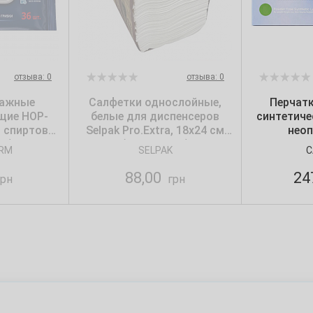
отзыва: 0
отзыва: 0
лажные
Салфетки однослойные,
Перчат
щие НОР-
белые для диспенсеров
синтетиче
, спиртовые
Selpak Pro.Extra, 18х24 см
неоп
п.)
(250 шт./уп.)
текстур
RM
SELPAK
C
Care365, 
88,00
24
рн
грн