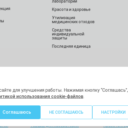
лабораторий
екция
Красота и здоровье
Утилизация
лы
медицинских отходов
Средства
индивидуальной
защиты
Последняя единица
та сайта
Публичная оферта
Политика конфи
сайте для улучшения работы. Нажимая кнопку “Соглашась”,
итикой использования cookie-файлов
.
 товары
Соглашаюсь
НЕ СОГЛАШАЮСЬ
НАСТРОЙКИ
ция и
Расходные материалы
Товары для 
огии
Товары для лабораторий
Красота и з