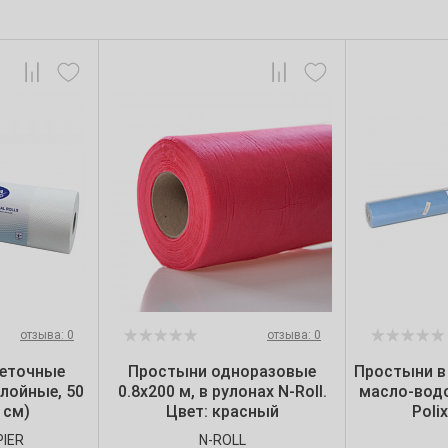
отзыва: 0
отзыва: 0
еточные
Простыни одноразовые
Простыни в 
лойные, 50
0.8х200 м, в рулонах N-Roll.
масло-вод
 см)
Цвет: красный
Poli
PIER
N-ROLL