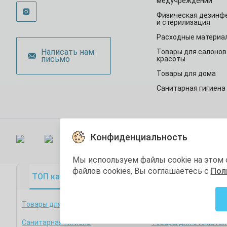
медучреждений
Физическая дезинф
и стерилизация
Расходные материа
Написать нам
Товары для салонов
письмо
красоты
Товары для дома
Санитарная гигиена
Конфиденциальность
Кар
Мы испоользуем файлы cookie на этом 
файлов cookies, Вы соглашаетесь с
Пол
ТОП категории
ТОП товары
Акционные
Товары для медучреждений
Физическая дезинфек
стерилизация
Санитарная гигиена
Товары для стоматол