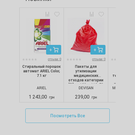
отзыва: 0
отзыва: 0
Стиральный порошок
Пакеты для
Перчат
автомат ARIEL Color,
утилизации
нитрило
7.1 кг
медицинских
текстуриро
отходов категории
неопудре
"B" на 120 л, 110х70
Белые (100 
ARIEL
DEVISAN
MERCATOR M
см, 50 мкм, красные
Nitrylex CL
(10 шт./уп.), Devisan
Mercator,
1 243,00
239,00
280,00
грн
грн
Посмотреть Все