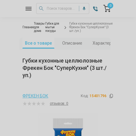
0
Товары
Губки для
Губки кухонные целлюлозные
Главная
для
мытья
Фрекен Бок "СуперКухня" (3
дома
посуды
шт./уп.)
Все о товаре
Описание
Характеристики
Губки кухонные целлюлозные
Фрекен Бок "СуперКухня" (3 шт./
уп.)
ФРЕКЕН БОК
Код:
15401796
отзывов: 0