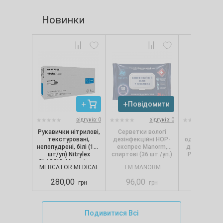
Новинки
Повідомити
Повід
відгуків: 0
відгуків: 0
Рукавички нітрилові,
Серветки вологі
Сервет
текстуровані,
дезінфекційні НОР-
одношарові, 
непопудрені, білі (100
експрес Manorm,
диспенсерів
шт/уп) Nitrylex
спиртові (36 шт./уп.)
Pro.Extra, 1
CLASSIC, Mercator, р.
(250 шт./
MERCATOR MEDICAL
TM MANORM
SELPA
S
280,00
96,00
88,00
грн
грн
Подивитися Всі