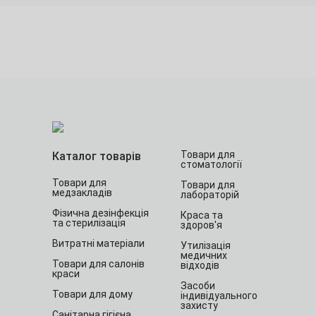
Товари для
Каталог товарів
стоматології
Товари для
Товари для
медзакладів
лабораторій
Фізична дезінфекція
Краса та
та стерилізація
здоров'я
Витратні матеріали
Утилізація
медичних
Товари для салонів
відходів
краси
Засоби
Товари для дому
індивідуального
захисту
Санітарна гігієна