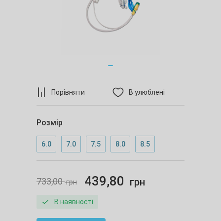
Порівняти
В улюблені
Розмір
6.0
7.0
7.5
8.0
8.5
439,80
733,00
грн
грн
В наявності