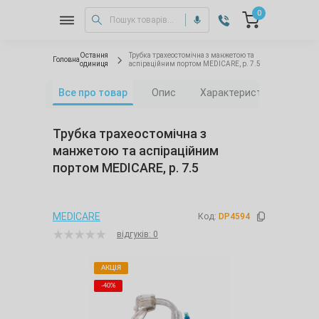
0
Остання
Трубка трахеостомічна з манжетою та
Головна
одиниця
аспіраційним портом MEDICARE, р. 7.5
Все про товар
Опис
Характеристики
Від
Трубка трахеостомічна з
манжетою та аспіраційним
портом MEDICARE, р. 7.5
MEDICARE
Код:
DP4594
відгуків: 0
АКЦІЯ
-40%