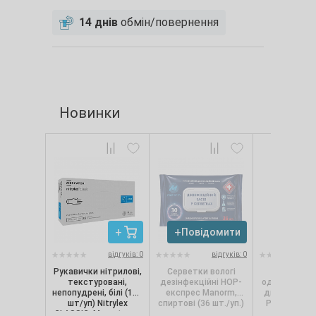
14 днів
обмін/повернення
Новинки
Повідомити
Повід
відгуків: 0
відгуків: 0
Рукавички нітрилові,
Серветки вологі
Сервет
текстуровані,
дезінфекційні НОР-
одношарові, 
непопудрені, білі (100
експрес Manorm,
диспенсерів
шт/уп) Nitrylex
спиртові (36 шт./уп.)
Pro.Extra, 1
CLASSIC, Mercator, р.
(250 шт./