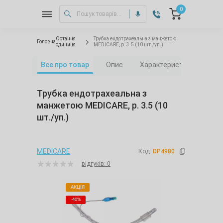
0
Остання
Трубка ендотрахеальна з манжетою
Головна
одиниця
MEDICARE, р. 3.5 (10 шт./уп.)
Все про товар
Опис
Характеристики
Від
Трубка ендотрахеальна з
манжетою MEDICARE, р. 3.5 (10
шт./уп.)
MEDICARE
Код:
DP4980
відгуків: 0
АКЦІЯ
-40%