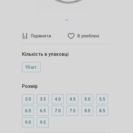
Порівняти
В улюблені
Кількість в упаковці
10 шт.
Розмір
3.0
3.5
4.0
4.5
5.0
5.5
6.0
6.5
7.0
7.5
8.0
8.5
9.0
9.5