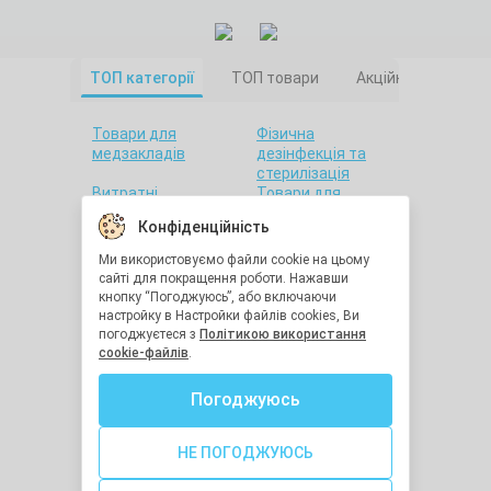
ТОП категорії
ТОП товари
Акційні товари
Товари для
Фізична
медзакладів
дезінфекція та
стерилізація
Витратні
Товари для
матеріали
салонів краси
Конфіденційність
Товари для дому
Санітарна гігієна
Товари для
Товари для
Ми використовуємо файли cookie на цьому
стоматології
лабораторій
сайті для покращення роботи. Нажавши
Краса та здоров'я
Утилізація
кнопку “Погоджуюсь”, або включаючи
медичних відходів
настройку в Настройки файлів cookies, Ви
Засоби
Остання одиниця
погоджуєтеся з
Політикою використання
індивідуального
cookie-файлів
.
захисту
Хімічна
Діагностичне
Погоджуюсь
дезінфекція та
обладнання
стерилізація
Медична техніка
Засоби реабілітації
НЕ ПОГОДЖУЮСЬ
Голки для ін'єкцій
Гігрометри та
термометри