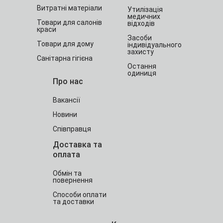
Витратні матеріали
Утилізація
медичних
Товари для салонів
відходів
краси
Засоби
Товари для дому
індивідуального
захисту
Санітарна гігієна
Остання
одиниця
Про нас
Вакансії
Новини
Співправця
Доставка та
оплата
Обмін та
повернення
Способи оплати
та доставки