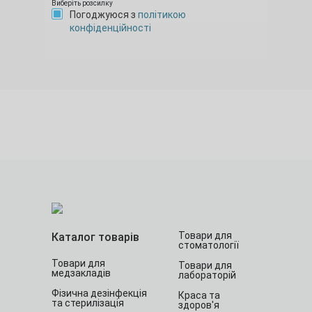
Виберіть розсилку
Погоджуюся з
політикою
конфіденційності
Товари для
Каталог товарів
стоматології
Товари для
Товари для
медзакладів
лабораторій
Фізична дезінфекція
Краса та
та стерилізація
здоров'я