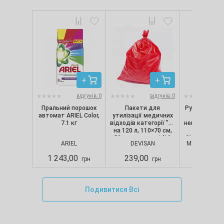
відгуків: 0
відгуків: 0
Пральний порошок
Пакети для
Рукавички ні
автомат ARIEL Color,
утилізації медичних
текстуро
7.1 кг
відходів категорії "B"
непопудрені, 
на 120 л, 110×70 см,
шт/уп) Nit
50 мкм, червоні (10
CLASSIC, Merc
ARIEL
DEVISAN
MERCATOR M
шт./уп.), Devisan
S
1 243,00
239,00
280,00
грн
грн
Подивитися Всі