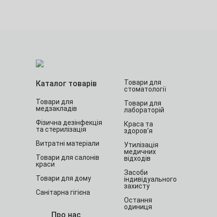
Товари для
Каталог товарів
стоматології
Товари для
Товари для
медзакладів
лабораторій
Фізична дезінфекція
Краса та
та стерилізація
здоров'я
Витратні матеріали
Утилізація
медичних
Товари для салонів
відходів
краси
Засоби
Товари для дому
індивідуального
захисту
Санітарна гігієна
Остання
одиниця
Про нас