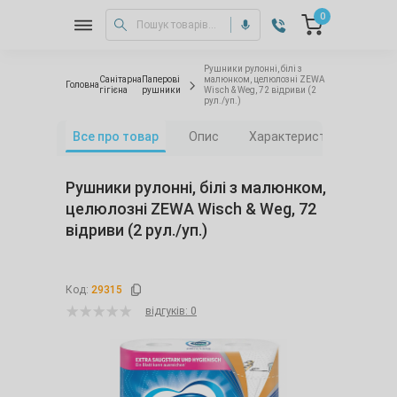
0
Рушники рулонні, білі з
Санітарна
Паперові
малюнком, целюлозні ZEWA
Головна
гігієна
рушники
Wisch & Weg, 72 відриви (2
рул./уп.)
Все про товар
Опис
Характеристики
Від
Рушники рулонні, білі з малюнком,
целюлозні ZEWA Wisch & Weg, 72
відриви (2 рул./уп.)
Код:
29315
відгуків: 0