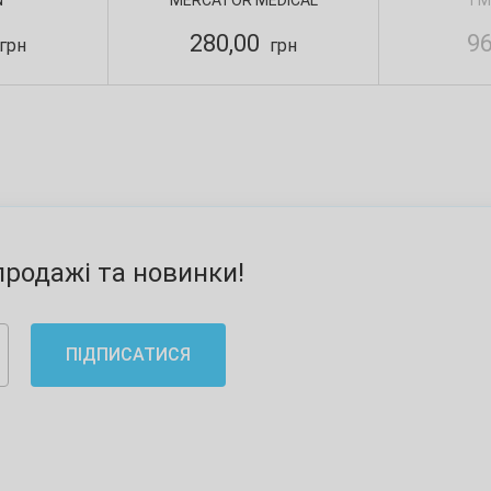
N
MERCATOR MEDICAL
TM
n
280,00
9
грн
грн
родажі та новинки!
ПІДПИСАТИСЯ