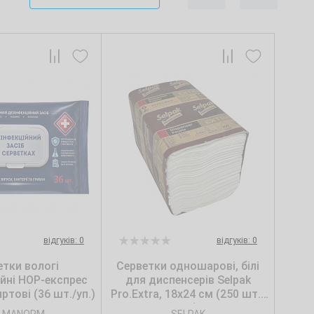
відгуків: 0
відгуків: 0
етки вологі
Серветки одношарові, білі
ійні НОР-експрес
для диспенсерів Selpak
ртові (36 шт./уп.)
Pro.Extra, 18х24 см (250 шт./
уп.)