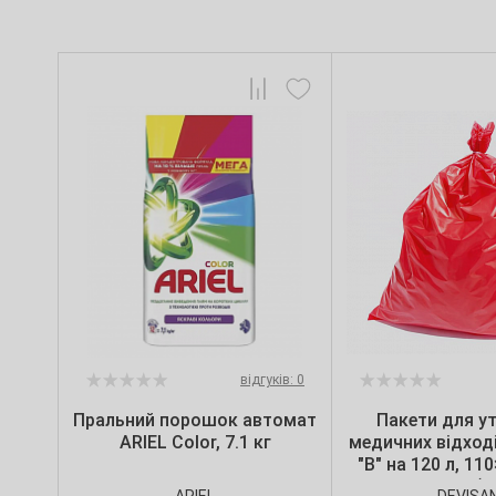
відгуків: 0
Пральний порошок автомат
Пакети для ут
ARIEL Color, 7.1 кг
медичних відході
"B" на 120 л, 11
мкм, червоні (10