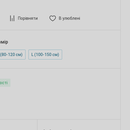
Порівняти
В улюблені
змір
(80-120 см)
L (100-150 см)
ості