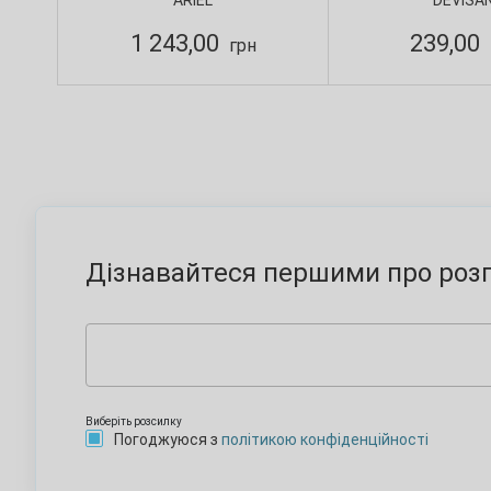
ARIEL
DEVISA
Devisa
1 243,00
239,00
грн
Дізнавайтеся першими про розп
Виберіть розсилку
Погоджуюся з
політикою конфіденційності