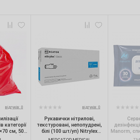
відгуків: 0
відгуків: 0
илізації
Рукавички нітрилові,
Серв
в категорії
текстуровані, непопудрені,
дезінфекц
0×70 см, 50
білі (100 шт/уп) Nitrylex
Manorm, спи
 шт./уп.),
CLASSIC, Mercator, р. S