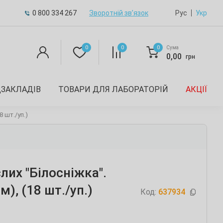
0 800 334 267
Зворотній зв’язок
Рус
Укр
0
0
0
Сума
0,00
грн
ДЗАКЛАДІВ
ТОВАРИ ДЛЯ ЛАБОРАТОРІЙ
АКЦІЇ
8 шт./уп.)
лих "Білосніжка".
м), (18 шт./уп.)
Код:
637934