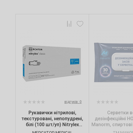
відгуків: 0
Рукавички нітрилові,
Серветки в
текстуровані, непопудрені,
дезінфекційні Н
білі (100 шт/уп) Nitrylex
Manorm, спиртові 
CLASSIC, Mercator, р. S