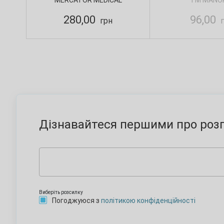
MERCATOR MEDICAL
TM MANO
280,00
96,00
грн
г
Дізнавайтеся першими про розп
Виберіть розсилку
Погоджуюся з
політикою конфіденційності