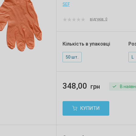
SЕF
відгуків: 0
Кількість в упаковці
Ро
50 шт.
L
348,00
грн
В наявн
КУПИТИ