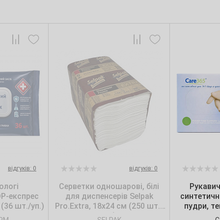
відгуків: 0
відгуків: 0
ологі
Серветки одношарові, білі
Рукавич
ОР-експрес
для диспенсерів Selpak
синтетичн
(36 шт./уп.)
Pro.Extra, 18х24 см (250 шт./
пудри, т
уп.)
Care365, 