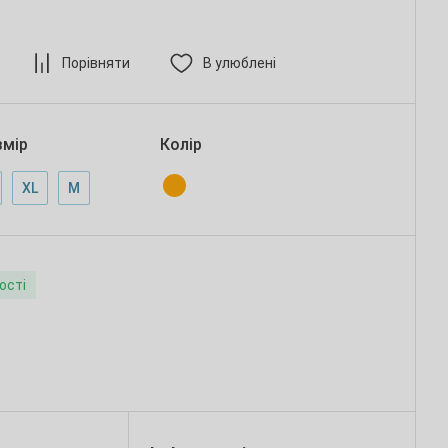
Порівняти
В улюблені
змір
Колір
XL
M
ості