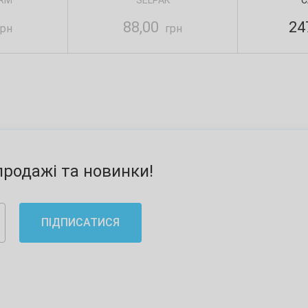
RM
SELPAK
C
88,00
24
рн
грн
родажі та новинки!
ПІДПИСАТИСЯ