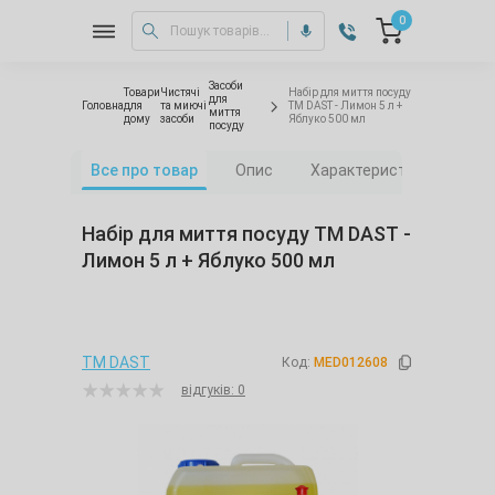
0
Засоби
Товари
Чистячі
Набір для миття посуду
для
Головна
для
та миючі
ТМ DAST - Лимон 5 л +
миття
дому
засоби
Яблуко 500 мл
посуду
Все про товар
Опис
Характеристики
Від
Набір для миття посуду ТМ DAST -
Лимон 5 л + Яблуко 500 мл
TM DAST
Код:
MED012608
відгуків: 0