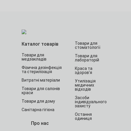
Товари для
Каталог товарів
стоматології
Товари для
Товари для
медзакладів
лабораторій
Фізична дезінфекція
Краса та
та стерилізація
здоров'я
Витратні матеріали
Утилізація
медичних
Товари для салонів
відходів
краси
Засоби
Товари для дому
індивідуального
захисту
Санітарна гігієна
Остання
одиниця
Про нас