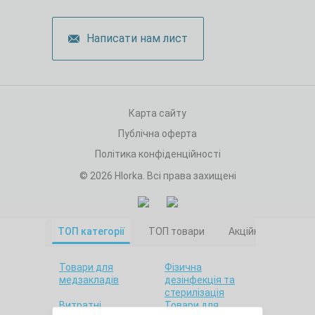
Написати нам лист
Карта сайту
Публічна оферта
Політика конфіденційності
© 2026 Hlorka. Всі права захищені
ТОП категорії
ТОП товари
Акційні товари
Товари для
Фізична
медзакладів
дезінфекція та
стерилізація
Витратні
Товари для