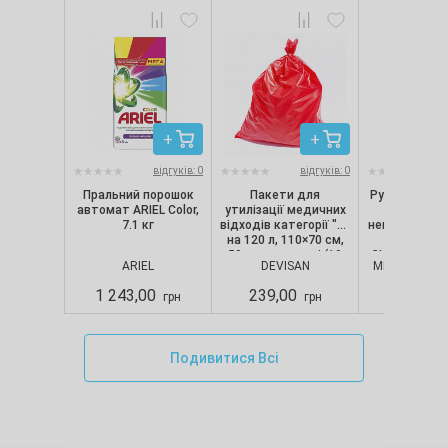
відгуків: 0
відгуків: 0
Пральний порошок
Пакети для
Рукавички ні
автомат ARIEL Color,
утилізації медичних
текстуро
7.1 кг
відходів категорії "B"
непопудрені, 
на 120 л, 110×70 см,
шт/уп) Nit
50 мкм, червоні (10
CLASSIC, Merc
ARIEL
DEVISAN
MERCATOR M
шт./уп.), Devisan
S
1 243,00
239,00
280,00
грн
грн
Подивитися Всі