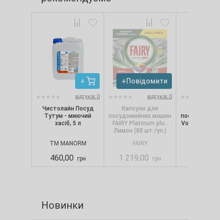
Повідомити
відгуків: 0
відгуків: 0
Чистолайн Посуд
Капсули для
Таблетки
Тутум - миючий
посудомийних машин
посудомийни
засіб, 5 л
FAIRY Platinum plus
Vortex All in 1
Лимон (88 шт./уп.)
уп.)
TM MANORM
FAIRY
VORT
460,00
1 219,00
363,00
грн
грн
Новинки